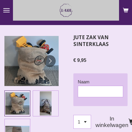
Ga
direct
naar
de
JUTE ZAK VAN
hoofdinhoud
SINTERKLAAS
€ 9,95
Naam
In
winkelwagen