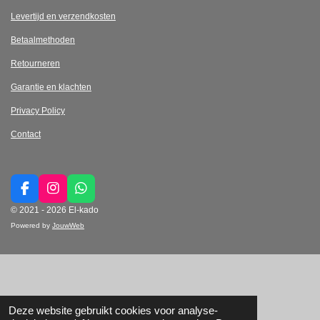
Levertijd en verzendkosten
Betaalmethoden
Retourneren
Garantie en klachten
Privacy Policy
Contact
F
I
W
a
n
h
© 2021 - 2026 El-kado
c
s
a
Powered by
JouwWeb
e
t
t
b
a
s
o
g
A
o
r
p
k
a
p
m
Deze website gebruikt cookies voor analyse-