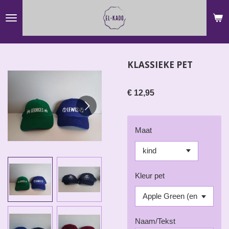
Ga
direct
naar
de
KLASSIEKE PET
hoofdinhoud
€ 12,95
Maat
Kleur pet
Naam/Tekst