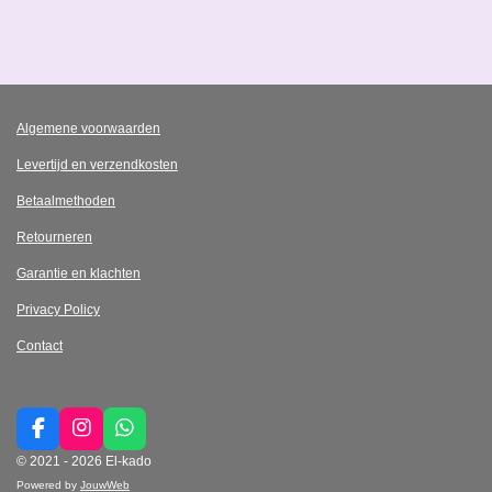
Algemene voorwaarden
Levertijd en verzendkosten
Betaalmethoden
Retourneren
Garantie en klachten
Privacy Policy
Contact
F
I
W
a
n
h
© 2021 - 2026 El-kado
c
s
a
Powered by
JouwWeb