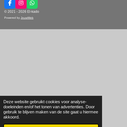
F
I
W
a
n
h
© 2021 - 2026 El-kado
c
s
a
Powered by
JouwWeb
e
t
t
b
a
s
o
g
A
o
r
p
k
a
p
m
Deze website gebruikt cookies voor analyse-
doeleinden en/of het tonen van advertenties. Door
gebruik te blijven maken van de site gaat u hiermee
akkoord.