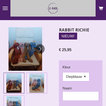
Ga
direct
naar
de
RABBIT RICHIE
hoofdinhoud
NIEUW!
€ 25,95
Kleur
Naam