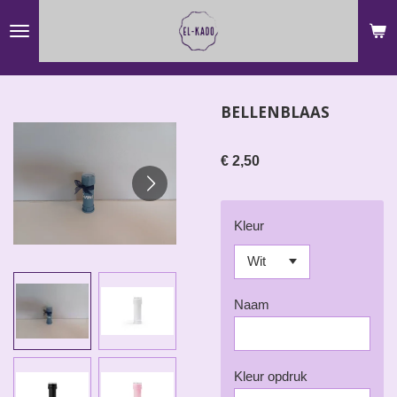
Ga
direct
naar
de
BELLENBLAAS
hoofdinhoud
€ 2,50
Kleur
Naam
Kleur opdruk