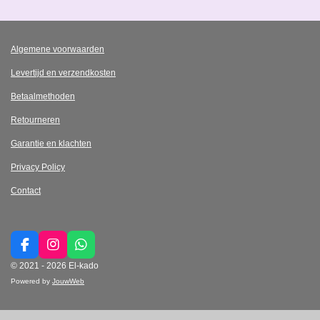
Algemene voorwaarden
Levertijd en verzendkosten
Betaalmethoden
Retourneren
Garantie en klachten
Privacy Policy
Contact
F
I
W
a
n
h
© 2021 - 2026 El-kado
c
s
a
Powered by
JouwWeb
e
t
t
b
a
s
o
g
A