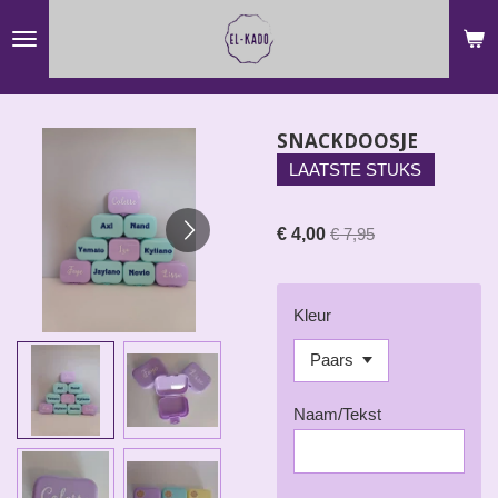
Ga
direct
naar
de
SNACKDOOSJE
hoofdinhoud
LAATSTE STUKS
€ 4,00
€ 7,95
Kleur
Naam/Tekst