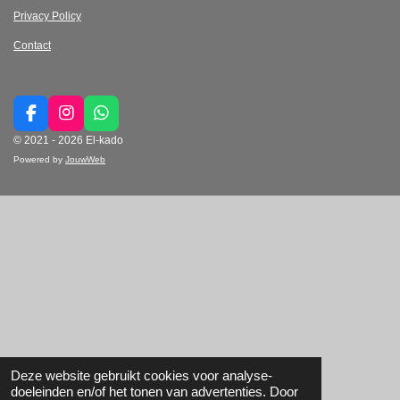
Privacy Policy
Contact
F
I
W
a
n
h
© 2021 - 2026 El-kado
c
s
a
Powered by
JouwWeb
e
t
t
b
a
s
o
g
A
o
r
p
k
a
p
m
Deze website gebruikt cookies voor analyse-
doeleinden en/of het tonen van advertenties. Door