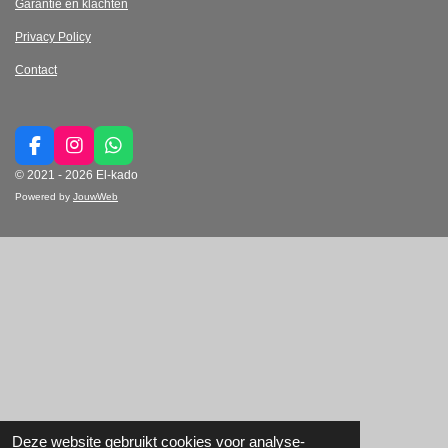
Garantie en klachten
Privacy Policy
Contact
F
I
W
a
n
h
© 2021 - 2026 El-kado
c
s
a
Powered by
JouwWeb
e
t
t
b
a
s
o
g
A
o
r
p
k
a
p
m
Deze website gebruikt cookies voor analyse-