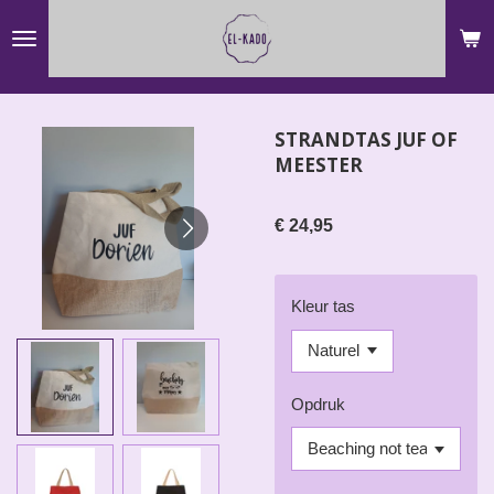
Ga
direct
naar
de
STRANDTAS JUF OF
hoofdinhoud
MEESTER
€ 24,95
Kleur tas
Opdruk